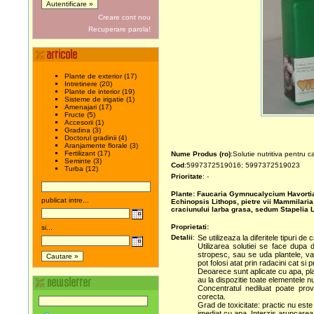
Creare cont nou
Recuperare parola!
Plante de exterior (17)
Intretinere (20)
Plante de interior (19)
Sisteme de irigatie (1)
Amenajari (17)
Fructe (5)
Accesorii (1)
Gradina (3)
Doctorul gradinii (4)
Aranjamente florale (3)
Fertilizant (17)
Nume Produs (ro)
:Solutie nutritiva pentru c
Seminte (3)
Cod
:5997372519016; 5997372519023
Turba (12)
Prioritate
: -
Plante:
Faucaria
Gymnucalycium
Havorti
publicat intre...
Echinopsis
Lithops, pietre vii
Mammilaria
craciunului
Iarba grasa, sedum
Stapelia
Proprietati:
si...
Detalii
:
Se utilizeaza la diferitele tipuri de
Utilizarea solutiei se face dupa d
stropesc, sau se uda plantele, va
pot folosi atat prin radacini cat si p
Deoarece sunt aplicate cu apa, plant
au la dispozitie toate elementele nu
Concentratul nediluat poate prov
corecta.
Grad de toxicitate: practic nu este t
imediat cu apa. Interzis aruncarea a