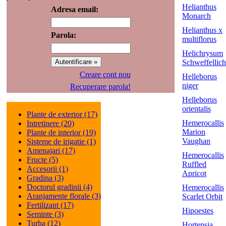
Helianthus
Adresa email:
Monarch
Helianthus x
Parola:
multiflorus
Helichrysum
Schweffellich
Creare cont nou
Helleborus
niger
Recuperare parola!
Helleborus
orientalis
Plante de exterior (17)
Hemerocallis
Intretinere (20)
Marion
Plante de interior (19)
Vaughan
Sisteme de irigatie (1)
Amenajari (17)
Hemerocallis
Fructe (5)
Ruffled
Accesorii (1)
Apricot
Gradina (3)
Doctorul gradinii (4)
Hemerocallis
Aranjamente florale (3)
Scarlet Orbit
Fertilizant (17)
Hipoestes
Seminte (3)
Turba (12)
Hortensia