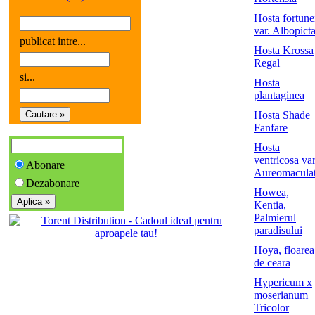
Hosta fortune
var. Albopict
publicat intre...
Hosta Krossa
Regal
si...
Hosta
plantaginea
Hosta Shade
Fanfare
Hosta
ventricosa var
Abonare
Aureomacula
Dezabonare
Howea,
Kentia,
Palmierul
paradisului
Hoya, floarea
de ceara
Hypericum x
moserianum
Tricolor