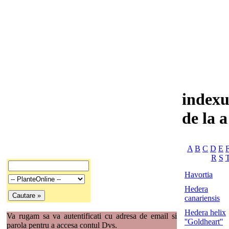
indexu
de la a
A
B
C
D
E
R
S
Havortia
Hedera
canariensis
Hedera helix
Va rugam sa va autentificati cu adresa de email si
''Goldheart''
parola pentru a accesa contul Dvs.