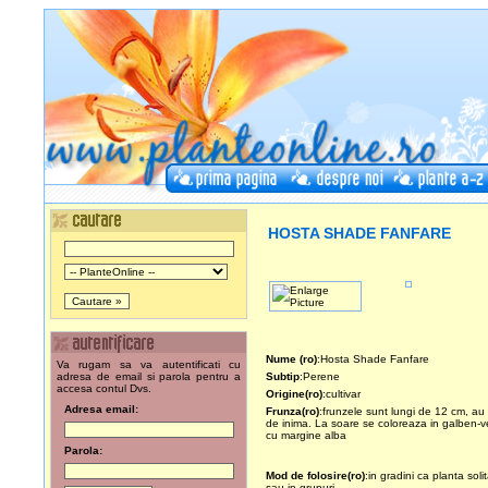
HOSTA SHADE FANFARE
Nume (ro)
:Hosta Shade Fanfare
Va rugam sa va autentificati cu
adresa de email si parola pentru a
Subtip
:Perene
accesa contul Dvs.
Origine(ro)
:cultivar
Adresa email:
Frunza(ro)
:frunzele sunt lungi de 12 cm, au
de inima. La soare se coloreaza in galben-ve
cu margine alba
Parola:
Mod de folosire(ro)
:in gradini ca planta soli
sau in grupuri