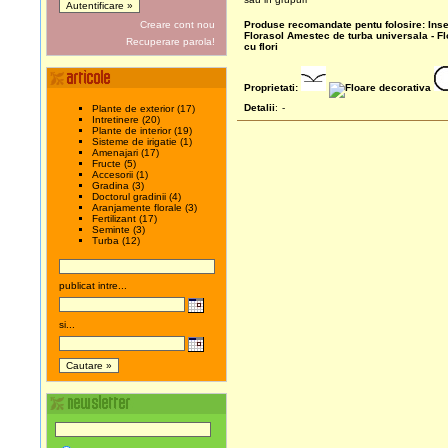
Creare cont nou
Produse recomandate pentu folosire:
Inse
Florasol
Amestec de turba universala - F
Recuperare parola!
cu flori
Proprietati:
Detalii
:
-
Plante de exterior (17)
Intretinere (20)
Plante de interior (19)
Sisteme de irigatie (1)
Amenajari (17)
Fructe (5)
Accesorii (1)
Gradina (3)
Doctorul gradinii (4)
Aranjamente florale (3)
Fertilizant (17)
Seminte (3)
Turba (12)
publicat intre...
si...