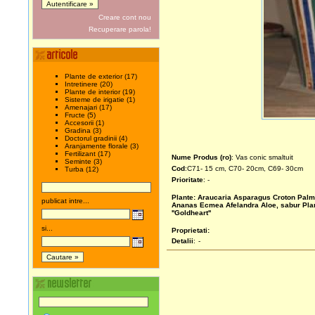
Creare cont nou
Recuperare parola!
Plante de exterior (17)
Intretinere (20)
Plante de interior (19)
Sisteme de irigatie (1)
Amenajari (17)
Fructe (5)
Accesorii (1)
Gradina (3)
Doctorul gradinii (4)
Aranjamente florale (3)
Fertilizant (17)
Nume Produs (ro)
: Vas conic smaltuit
Seminte (3)
Cod
:C71- 15 cm, C70- 20cm, C69- 30cm
Turba (12)
Prioritate
: -
Plante:
Araucaria
Asparagus
Croton
Palm
publicat intre...
Ananas
Ecmea
Afelandra
Aloe, sabur
Pla
''Goldheart''
si...
Proprietati:
Detalii
:
-