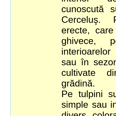
cunoscută 
Cerceluş. P
erecte, care
ghivece, p
interioarelo
sau în sezon
cultivate d
grădină.
Pe tulpini su
simple sau in
divers color