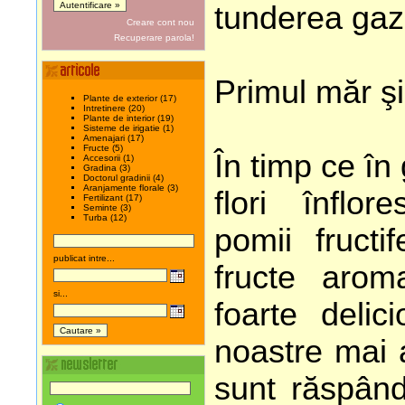
tunderea gaz
Creare cont nou
Recuperare parola!
Primul măr şi 
Plante de exterior (17)
Intretinere (20)
Plante de interior (19)
Sisteme de irigatie (1)
Amenajari (17)
Fructe (5)
În timp ce în
Accesorii (1)
Gradina (3)
Doctorul gradinii (4)
Aranjamente florale (3)
flori înflor
Fertilizant (17)
Seminte (3)
Turba (12)
pomii fructi
publicat intre...
fructe arom
si...
foarte delic
noastre mai 
sunt răspând