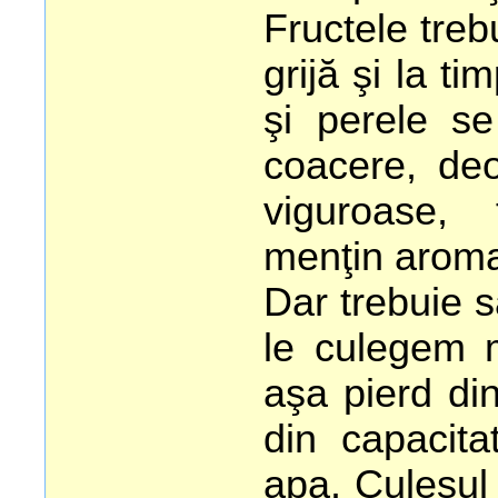
Fructele tre
grijă şi la ti
şi perele se
coacere, de
viguroase,
menţin arom
Dar trebuie 
le culegem 
aşa pierd di
din capacit
apa. Culesul 