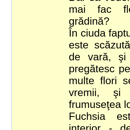
mai fac fl
grădină?
În ciuda fapt
este scăzută
de vară, şi
pregătesc pen
multe flori 
vremii, ş
frumuseţea lo
Fuchsia es
interior - de