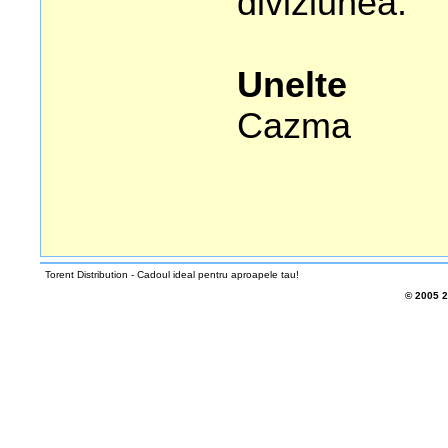
diviziunea.
Unelte
Cazma
Torent Distribution - Cadoul ideal pentru aproapele tau!
© 2005
2