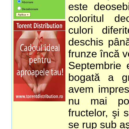
Abonare
este deosebi
Dezabonare
coloritul de
culori difer
deschis până
frunze încă v
Septembrie 
bogată a gr
avem impresi
nu mai pot
fructelor, şi
se rup sub a