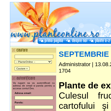
SEPTEMBRIE
Administrator | 13.08.
1704
Plante de ex
Va rugam sa va autentificati cu
adresa de email si parola pentru a
accesa contul Dvs.
Culesul fruc
Adresa email:
cartofului ş
Parola: