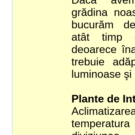
grădina noas
bucurăm de
atât timp 
deoarece îna
trebuie adă
luminoase şi 
Plante de In
Aclimatiza
temperat