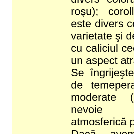
roşu); cor
este divers c
varietate şi d
cu caliciul ce
un aspect atr
Se îngrijeşt
de temepera
moderate (
nevoie 
atmosferică p
Dacă avem