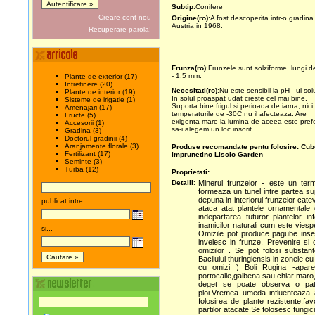
Subtip
:Conifere
Creare cont nou
Origine(ro)
:A fost descoperita intr-o gradina
Austria in 1968.
Recuperare parola!
Frunza(ro)
:Frunzele sunt solziforme, lungi d
- 1,5 mm.
Plante de exterior (17)
Intretinere (20)
Necesitati(ro)
:Nu este sensibil la pH - ul solu
Plante de interior (19)
In solul proaspat udat creste cel mai bine.
Sisteme de irigatie (1)
Suporta bine frigul si perioada de iarna, nici
Amenajari (17)
temperaturile de -30C nu il afecteaza. Are
Fructe (5)
exigenta mare la lumina de aceea este prefe
Accesorii (1)
sa-i alegem un loc insorit.
Gradina (3)
Doctorul gradinii (4)
Aranjamente florale (3)
Produse recomandate pentu folosire:
Cub
Fertilizant (17)
Imprunetino Liscio Garden
Seminte (3)
Turba (12)
Proprietati:
Detalii
:
Minerul frunzelor - este un term
formeaza un tunel intre partea sup
depuna in interiorul frunzelor cat
publicat intre...
ataca atat plantele ornamentale
indepartarea tuturor plantelor i
inamicilor naturali cum este viesp
si...
Omizile pot produce pagube inse
invelesc in frunze. Prevenire si c
omizilor . Se pot folosi substan
Bacilului thuringiensis in zonele c
cu omizi ) Boli Rugina -apar
portocalie,galbena sau chiar maro,
deget se poate observa o pata
ploi.Vremea umeda influenteaza
folosirea de plante rezistente,fav
partilor atacate.Se folosesc fung