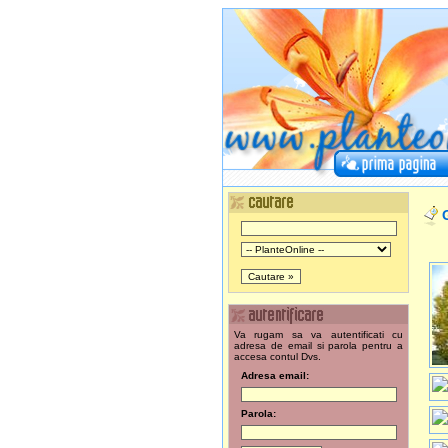
G
Va rugam sa va autentificati cu
adresa de email si parola pentru a
accesa contul Dvs.
Adresa email:
Parola: