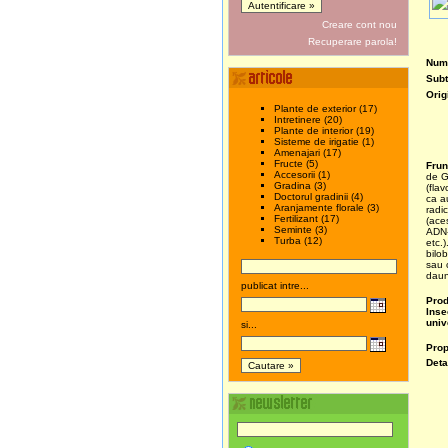
Creare cont nou
Recuperare parola!
Nume
Subt
Orig
Plante de exterior (17)
Intretinere (20)
Plante de interior (19)
Sisteme de irigatie (1)
Amenajari (17)
Fructe (5)
Frun
Accesorii (1)
de G
Gradina (3)
(fla
Doctorul gradinii (4)
ca a
Aranjamente florale (3)
radic
Fertilizant (17)
(ace
Seminte (3)
ADN-
Turba (12)
etc.)
bilob
sau 
daun
publicat intre...
Prod
Inse
univ
si...
Prop
Deta