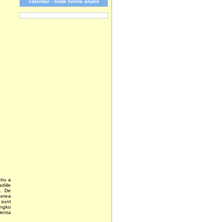
calendar - toate luniile anului
ntru a
diile
a. De
cerea
 sunt
ingko
lenta