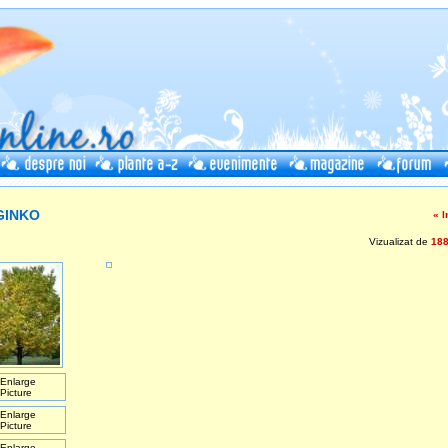
INKO
« I
Vizualizat de
18