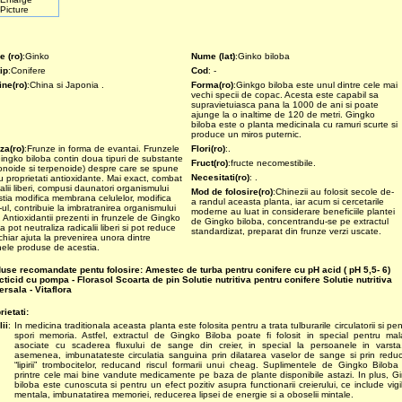
 (ro)
:Ginko
Nume (lat)
:Ginko biloba
ip
:Conifere
Cod
: -
ine(ro)
:China si Japonia .
Forma(ro)
:Ginkgo biloba este unul dintre cele mai
vechi specii de copac. Acesta este capabil sa
supravietuiasca pana la 1000 de ani si poate
ajunge la o inaltime de 120 de metri. Gingko
biloba este o planta medicinala cu ramuri scurte si
produce un miros puternic.
za(ro)
:Frunze in forma de evantai. Frunzele
Flori(ro)
:.
ingko biloba contin doua tipuri de substante
Fruct(ro)
:fructe necomestibile.
vonoide si terpenoide) despre care se spune
Necesitati(ro)
: .
u proprietati antioxidante. Mai exact, combat
alii liberi, compusi daunatori organismului
Mod de folosire(ro)
:Chinezii au folosit secole de-
stia modifica membrana celulelor, modifica
a randul aceasta planta, iar acum si cercetarile
ul, contribuie la imbratranirea organismului
moderne au luat in considerare beneficiile plantei
. Antioxidantii prezenti in frunzele de Gingko
de Gingko biloba, concentrandu-se pe extractul
a pot neutraliza radicalii liberi si pot reduce
standardizat, preparat din frunze verzi uscate.
chiar ajuta la prevenirea unora dintre
ele produse de acestia.
use recomandate pentu folosire:
Amestec de turba pentru conifere cu pH acid ( pH 5,5- 6)
cticid cu pompa - Florasol
Scoarta de pin
Solutie nutritiva pentru conifere
Solutie nutritiva
ersala - Vitaflora
rietati:
lii
:
In medicina traditionala aceasta planta este folosita pentru a trata tulburarile circulatorii si pe
spori memoria. Astfel, extractul de Gingko Biloba poate fi folosit in special pentru mala
asociate cu scaderea fluxului de sange din creier, in special la persoanele in varst
asemenea, imbunatateste circulatia sanguina prin dilatarea vaselor de sange si prin redu
“lipirii” trombocitelor, reducand riscul formarii unui cheag. Suplimentele de Gingko Biloba
printre cele mai bine vandute medicamente pe baza de plante disponibile astazi. In plus, G
biloba este cunoscuta si pentru un efect pozitiv asupra functionarii creierului, ce include vigi
mentala, imbunatatirea memoriei, reducerea lipsei de energie si a oboselii mintale.