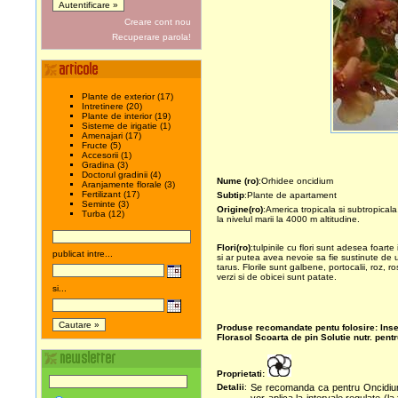
Creare cont nou
Recuperare parola!
Plante de exterior (17)
Intretinere (20)
Plante de interior (19)
Sisteme de irigatie (1)
Amenajari (17)
Fructe (5)
Accesorii (1)
Gradina (3)
Doctorul gradinii (4)
Nume (ro)
:Orhidee oncidium
Aranjamente florale (3)
Fertilizant (17)
Subtip
:Plante de apartament
Seminte (3)
Origine(ro)
:America tropicala si subtropicala
Turba (12)
la nivelul marii la 4000 m altitudine.
Flori(ro)
:tulpinile cu flori sunt adesea foarte 
publicat intre...
si ar putea avea nevoie sa fie sustinute de 
tarus. Florile sunt galbene, portocalii, roz, ros
verzi si de obicei sunt patate.
si...
Produse recomandate pentu folosire:
Inse
Florasol
Scoarta de pin
Solutie nutr. pent
Proprietati:
Detalii
:
Se recomanda ca pentru Oncidium