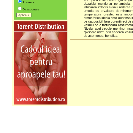
vor aplica la intervale regulate (l
Abonare
dozajului mentionat pe ambalaj. 
inhibarea infloririi si/sau ardere
Dezabonare
umeda, cu o valoare de minimum 
temperatura creste, este impor
atmosferica ideala este cuprinsa int
pe cat posibil, fara curenti reci de
vasului pe o farfurioara rasturnata,
Nivelul apei trebuie mentinut insa 
"picioare ude", prin sederea vasului
de asemenea, benefica.