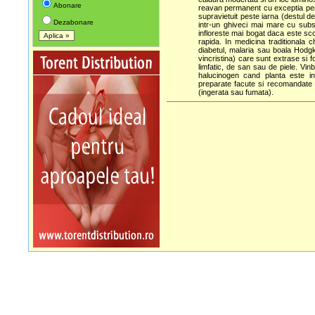
Abonare
reavan permanent cu exceptia peri
supravietuit peste iarna (destul de
Dezabonare
intr-un ghiveci mai mare cu subs
infloreste mai bogat daca este sc
rapida. In medicina traditionala 
diabetul, malaria sau boala Hodgk
vincristina) care sunt extrase si f
limfatic, de san sau de piele. Vinb
halucinogen cand planta este i
preparate facute si recomandate de
(ingerata sau fumata).