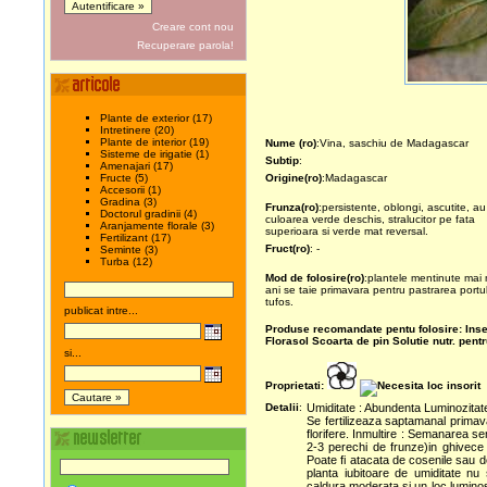
Creare cont nou
Recuperare parola!
Plante de exterior (17)
Intretinere (20)
Plante de interior (19)
Nume (ro)
:Vina, saschiu de Madagascar
Sisteme de irigatie (1)
Subtip
:
Amenajari (17)
Fructe (5)
Origine(ro)
:Madagascar
Accesorii (1)
Gradina (3)
Frunza(ro)
:persistente, oblongi, ascutite, au
Doctorul gradinii (4)
culoarea verde deschis, stralucitor pe fata
Aranjamente florale (3)
superioara si verde mat reversal.
Fertilizant (17)
Fruct(ro)
: -
Seminte (3)
Turba (12)
Mod de folosire(ro)
:plantele mentinute mai 
ani se taie primavara pentru pastrarea portul
tufos.
publicat intre...
Produse recomandate pentu folosire:
Inse
Florasol
Scoarta de pin
Solutie nutr. pent
si...
Proprietati:
Detalii
:
Umiditate : Abundenta Luminozitate
Se fertilizeaza saptamanal primava
florifere. Inmultire : Semanarea se
2-3 perechi de frunze)in ghivece m
Poate fi atacata de cosenile sau d
planta iubitoare de umiditate nu 
caldura moderata si un loc luminos