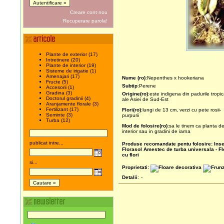
Creare cont nou
Recuperare parola!
Plante de exterior (17)
Intretinere (20)
Plante de interior (19)
Sisteme de irigatie (1)
Amenajari (17)
Nume (ro)
:Nepenthes x hookeriana
Fructe (5)
Subtip
:Perene
Accesorii (1)
Gradina (3)
Origine(ro)
:este indigena din padurile tropic
Doctorul gradinii (4)
ale Asiei de Sud-Est
Aranjamente florale (3)
Fertilizant (17)
Flori(ro)
:lungi de 13 cm, verzi cu pete rosii-
Seminte (3)
purpurii
Turba (12)
Mod de folosire(ro)
:sa le tinem ca planta d
interior sau in gradini de iarna
publicat intre...
Produse recomandate pentu folosire:
Inse
Florasol
Amestec de turba universala - F
cu flori
si...
Proprietati:
Detalii
:
-