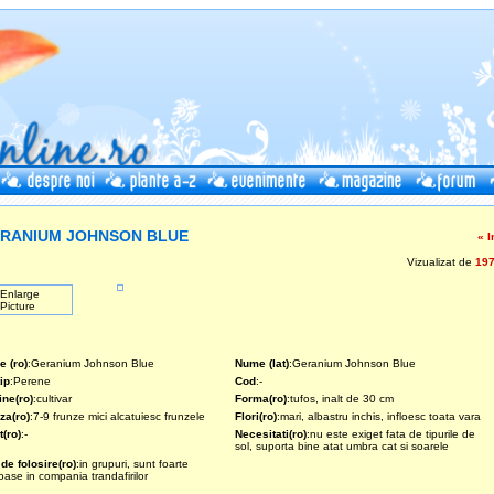
RANIUM JOHNSON BLUE
« I
Vizualizat de
19
 (ro)
:Geranium Johnson Blue
Nume (lat)
:Geranium Johnson Blue
ip
:Perene
Cod
:-
ine(ro)
:cultivar
Forma(ro)
:tufos, inalt de 30 cm
za(ro)
:7-9 frunze mici alcatuiesc frunzele
Flori(ro)
:mari, albastru inchis, infloesc toata vara
t(ro)
:-
Necesitati(ro)
:nu este exiget fata de tipurile de
sol, suporta bine atat umbra cat si soarele
de folosire(ro)
:in grupuri, sunt foarte
oase in compania trandafirilor