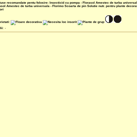
use recomandate pentu folosire:
Insecticid cu pompa - Florasol
Amestec de turba universal
asol
Amestec de turba universala - Florimo
Scoarta de pin
Solutie nutr. pentru plante decora
ori
rietati:
lii
:
-