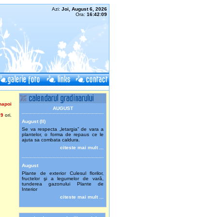
Azi:
Joi, August 6, 2026
Ora:
16:42:09
napoi
AUGUST
79
ori.
August (II)
Se va respecta „letargia” de vara a
plantelor, o forma de repaus ce le
ajuta sa combata caldura.
citeste mai mult ...
August
Plante de exterior Culesul florilor,
fructelor şi a legumelor de vară,
tunderea gazonului Plante de
Interior
citeste mai mult ...