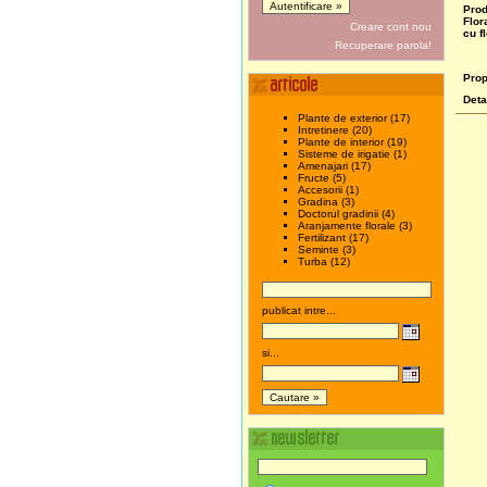
Prod
Flor
Creare cont nou
cu fl
Recuperare parola!
Prop
Deta
Plante de exterior (17)
Intretinere (20)
Plante de interior (19)
Sisteme de irigatie (1)
Amenajari (17)
Fructe (5)
Accesorii (1)
Gradina (3)
Doctorul gradinii (4)
Aranjamente florale (3)
Fertilizant (17)
Seminte (3)
Turba (12)
publicat intre...
si...