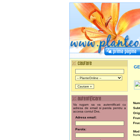
GE
Nume
Va rugam sa va autentificati cu
adresa de email si parola pentru a
Subt
accesa contul Dvs.
Orig
Adresa email:
Frun
Fruc
Parola:
Mod 
frum