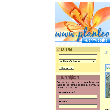
P
Va rugam sa va autentificati cu
adresa de email si parola pentru a
accesa contul Dvs.
Adresa email:
Parola:
Nume