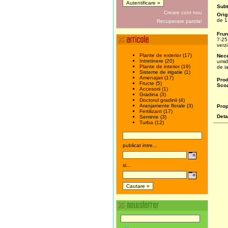
Subt
Creare cont nou
Orig
de 1
Recuperare parola!
Frun
7-25
verzi
Plante de exterior (17)
Nece
Intretinere (20)
umid
Plante de interior (19)
de i
Sisteme de irigatie (1)
Amenajari (17)
Prod
Fructe (5)
Scoa
Accesorii (1)
Gradina (3)
Doctorul gradinii (4)
Aranjamente florale (3)
Prop
Fertilizant (17)
Deta
Seminte (3)
Turba (12)
publicat intre...
si...