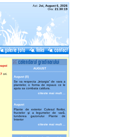
Azi:
Joi, August 6, 2026
Ora:
21:30:19
napoi
AUGUST
57
ori.
August (II)
Se va respecta „letargia” de vara a
plantelor, o forma de repaus ce le
ajuta sa combata caldura.
citeste mai mult ...
August
Plante de exterior Culesul florilor,
fructelor şi a legumelor de vară,
tunderea gazonului Plante de
Interior
citeste mai mult ...