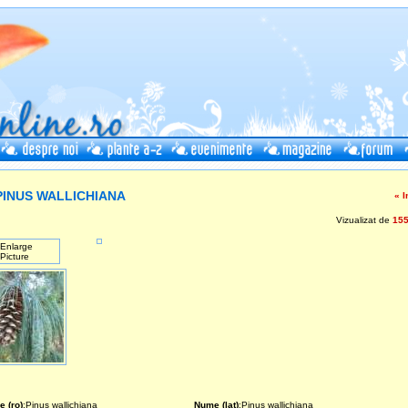
INUS WALLICHIANA
« I
Vizualizat de
15
 (ro)
:Pinus wallichiana
Nume (lat)
:Pinus wallichiana