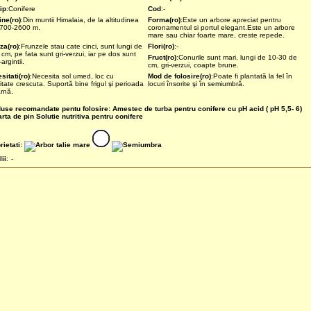
ip
:Conifere
Cod
:-
ine(ro)
:Din muntii Himalaia, de la altitudinea
Forma(ro)
:Este un arbore apreciat pentru
700-2600 m.
coronamentul si portul elegant.Este un arbore
mare sau chiar foarte mare, creste repede.
za(ro)
:Frunzele stau cate cinci, sunt lungi de
Flori(ro)
:-
 cm, pe fata sunt gri-verzui, iar pe dos sunt
Fruct(ro)
:Conurile sunt mari, lungi de 10-30 de
-argintii.
cm, gri-verzui, coapte brune.
sitati(ro)
:Necesita sol umed, loc cu
Mod de folosire(ro)
:Poate fi plantată la fel în
itate crescuta. Suportă bine frigul şi perioada
locuri însorite şi în semiumbră.
arnă.
use recomandate pentu folosire:
Amestec de turba pentru conifere cu pH acid ( pH 5,5- 6)
rta de pin
Solutie nutritiva pentru conifere
rietati:
lii
:
-