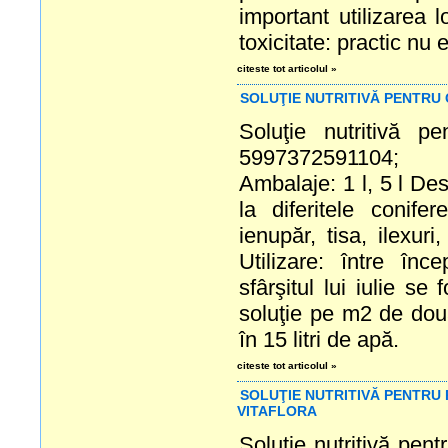
important utilizarea 
toxicitate: practic nu e
citeste tot articolul »
SOLUŢIE NUTRITIVĂ PENTRU 
Soluţie nutritivă p
5997372591104;
Ambalaje: 1 l, 5 l Des
la diferitele conife
ienupăr, tisa, ilexuri
Utilizare: între înce
sfârşitul lui iulie se
soluţie pe m2 de două
în 15 litri de apă.
citeste tot articolul »
SOLUŢIE NUTRITIVĂ PENTRU
VITAFLORA
Soluţie nutritivă pent