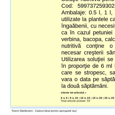
Cod: 599737259302
Ambalaje: 0.5 l, 1 l,
utilizate la plantele 
îngaăbenii, cu necesit
ca în cazul petuniei 
verbina, bacopa, calce
nutritivă conţine o
necesar creşterii săn
Utilizarea soluţiei s
în proporţie de 6 ml l
care se stropesc, s
vara o data pe săpt
la două săptămâni.
citeste tot articolul »
0
la
5
|
5
la
10
|
10
la
15
|
15
la
20
|
20
la
25
Total articole postate: 53
Torent Distribution - Cadoul ideal pentru aproapele tau!