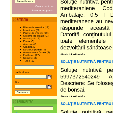
Soluţie nutritivă pentr
Creare cont nou
mediteraniene Co
Recuperare parola!
Ambalaje: 0.5 l De
mediteranene au nev
răspunde această s
Plante de exterior (17)
Intretinere (20)
Datorită conţinutulu
Plante de interior (19)
Sisteme de irigatie (1)
Amenajari (17)
toate elementele n
Fructe (5)
Accesorii (1)
dezvoltării sănătoase ş
Gradina (3)
Doctorul gradinii (4)
Aranjamente florale (3)
citeste tot articolul »
Fertilizant (17)
Seminte (3)
Turba (12)
SOLUŢIE NUTRITIVĂ PENTRU 
Soluţie nutritivă 
publicat intre...
5997372540249 A
Descriere: Se foloseşte
si...
de bonsai.
citeste tot articolul »
SOLUŢIE NUTRITIVĂ PENTRU
Soluţie nutritivă 