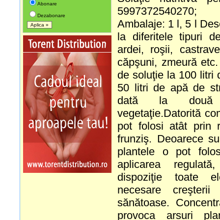
Abonare
5997372540270;
Dezabonare
Ambalaje: 1 l, 5 l Desc
la diferitele tipuri 
ardei, roşii, castrave
căpşuni, zmeură etc
de soluţie la 100 litr
50 litri de apă de st
dată la două 
vegetaţie.Datorită com
pot folosi atât prin 
frunziş. Deoarece su
plantele o pot folos
aplicarea regulat
dispoziţie toate el
necesare creşterii 
sănătoase. Concentr
provoca arsuri pla